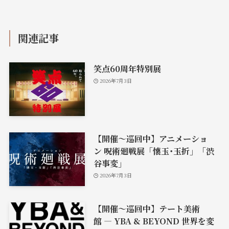
関連記事
笑点60周年特別展
2026年7月3日
【開催〜巡回中】アニメーショ
ン 呪術廻戦展「懐玉･玉折」「渋
谷事変」
2026年7月3日
【開催〜巡回中】テート美術
館 ― YBA & BEYOND 世界を変