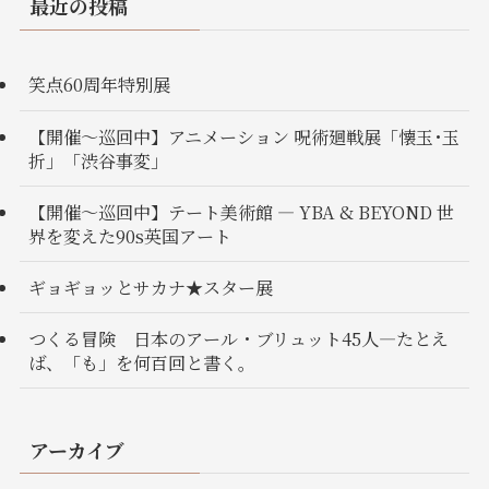
最近の投稿
笑点60周年特別展
【開催〜巡回中】アニメーション 呪術廻戦展「懐玉･玉
折」「渋谷事変」
【開催〜巡回中】テート美術館 ― YBA & BEYOND 世
界を変えた90s英国アート
ギョギョッとサカナ★スター展
つくる冒険 日本のアール・ブリュット45人―たとえ
ば、「も」を何百回と書く。
アーカイブ