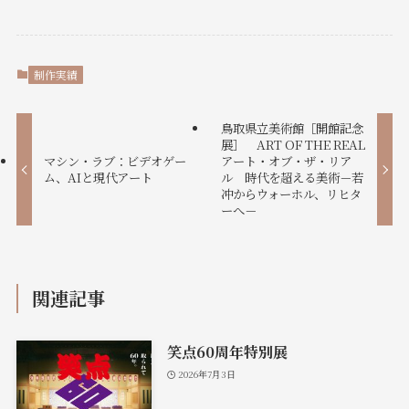
制作実績
鳥取県立美術館［開館記念
展］ ART OF THE REAL
マシン・ラブ：ビデオゲー
アート・オブ・ザ・リア
ム、AIと現代アート
ル 時代を超える美術－若
冲からウォーホル、リヒタ
ーへ－
関連記事
笑点60周年特別展
2026年7月3日