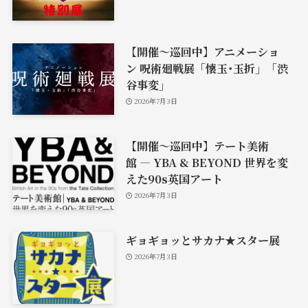
【開催〜巡回中】アニメーショ
ン 呪術廻戦展「懐玉･玉折」「渋
谷事変」
2026年7月3日
【開催〜巡回中】テート美術
館 ― YBA & BEYOND 世界を変
えた90s英国アート
2026年7月3日
ギョギョッとサカナ★スター展
2026年7月3日