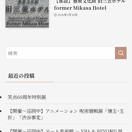
【常設】重要文化財 旧三笠ホテル
former Mikasa Hotel
2026年2月10日
最近の投稿
笑点60周年特別展
【開催〜巡回中】アニメーション 呪術廻戦展「懐玉･玉
折」「渋谷事変」
【開催〜巡回中】テート美術館 ― YBA & BEYOND 世